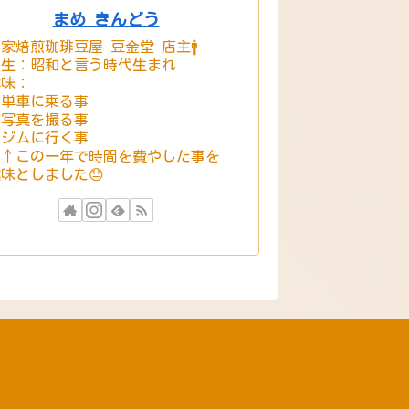
まめ きんどう
家焙煎珈琲豆屋 豆金堂 店主🚹
誕生：昭和と言う時代生まれ
趣味：
・単車に乗る事
・写真を撮る事
・ジムに行く事
※↑この一年で時間を費やした事を
味としました😓