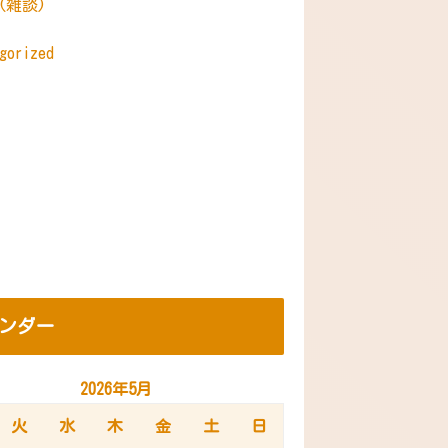
s(雑談)
gorized
ンダー
2026年5月
火
水
木
金
土
日