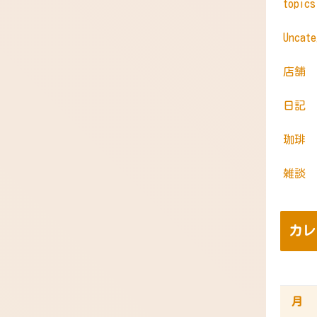
topic
Uncate
店舗
日記
珈琲
雑談
カレ
月