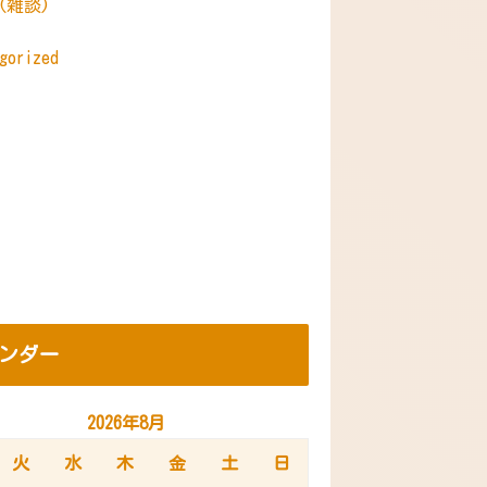
s(雑談)
gorized
ンダー
2026年8月
火
水
木
金
土
日