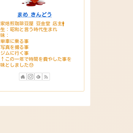
まめ きんどう
家焙煎珈琲豆屋 豆金堂 店主🚹
誕生：昭和と言う時代生まれ
趣味：
・単車に乗る事
・写真を撮る事
・ジムに行く事
※↑この一年で時間を費やした事を
味としました😓