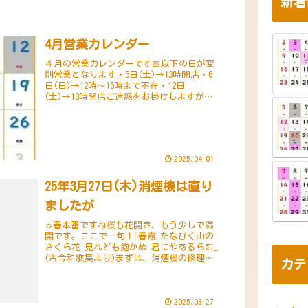
新着
4月営業カレンダー
４月の営業カレンダーです📅以下の日が変
則営業となります・5日(土)→13時開店・6
日(日)→12時～15時まで不在・12日
(土)→13時開店ご迷惑をお掛けしますが、
何卒ご承知おきくださいます様お願い申し
上げます。臨時休業等が発生しました
ら、...
2025.04.01
25年3月27日(木)消煙機は直り
ましたが
☼春本番ですね桜も花開き、もう少しで満
開です。ここで一句！｢春霞 たなびく山の
さくら花 見れども飽かぬ 君にやあるらむ｣
(古今和歌集より)まずは、消煙機の修理は
カテ
無事に完了しました。しかしながら、消煙
機のメーカー(ケ・ビック社)の対応には
参...
2025.03.27