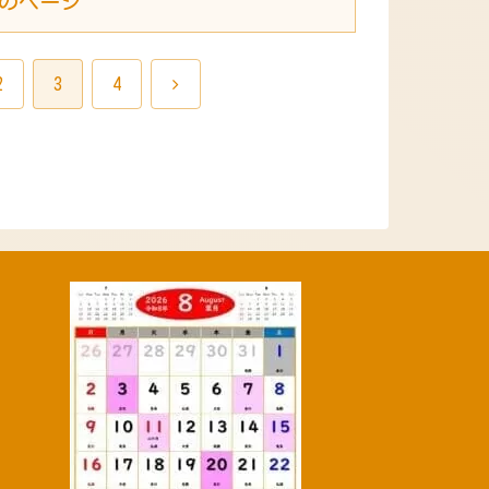
のページ
次
2
3
4
へ