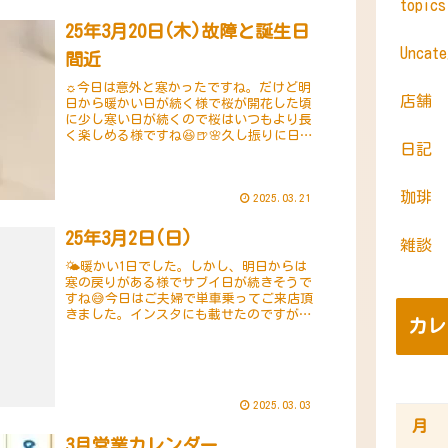
topic
25年3月20日(木)故障と誕生日
Uncate
間近
☼今日は意外と寒かったですね。だけど明
店舗
日から暖かい日が続く様で桜が開花した頃
に少し寒い日が続くので桜はいつもより長
く楽しめる様ですね😆🍺🌸久し振りに日記
日記
をつけます。が、何とクレカの有効期限が
切れていてISPからドメインやHP等の更新
が出来な...
珈琲
2025.03.21
25年3月2日(日)
雑談
🌤️暖かい1日でした。しかし、明日からは
寒の戻りがある様でサブイ日が続きそうで
すね😅今日はご夫婦で単車乗ってご来店頂
きました。インスタにも載せたのですが、
カレ
このご夫婦の単車が物凄くカスタマイズさ
れたホンダダックスでした。ナンボ金かけ
た？！話を...
2025.03.03
月
3月営業カレンダー