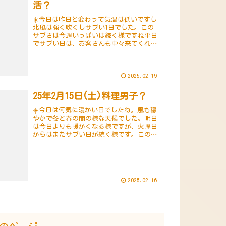
活？
☀️今日は昨日と変わって気温は低いですし
北風は強く吹くしサブい1日でした。この
サブさは今週いっぱいは続く様ですね平日
でサブい日は、お客さんも中々来てくれま
せんね。そんな中、単車に乗ってハルバル
相模原からツー仲間が来てくれました。珈
琲豆も購入...
2025.02.19
25年2月15日(土)料理男子？
☀️今日は何気に暖かい日でしたね。風も穏
やかで冬と春の間の様な天候でした。明日
は今日よりも暖かくなる様ですが、火曜日
からはまたサブい日が続く様です。この
頃、夜ご飯くらいは自分で作ってみようか
と料理に挑戦中です🍽️作り方はネットで検
索すれば直...
2025.02.16