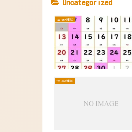
Uncategorized
topics(雑談)
topics(雑談)