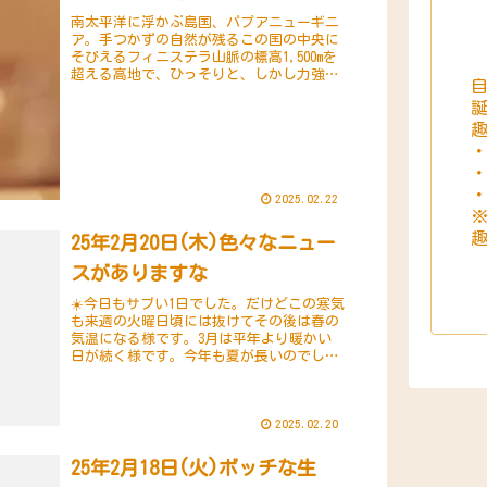
南太平洋に浮かぶ島国、パプアニューギニ
ア。手つかずの自然が残るこの国の中央に
そびえるフィニステラ山脈の標高1,500mを
超える高地で、ひっそりと、しかし力強く
自
育まれたコーヒー豆があります。その名は
「パラダイスバード」。パプアニューギニ
アに生...
2025.02.22
趣
25年2月20日(木)色々なニュー
スがありますな
☀️今日もサブい1日でした。だけどこの寒気
も来週の火曜日頃には抜けてその後は春の
気温になる様です。3月は平年より暖かい
日が続く様です。今年も夏が長いのでしょ
うかね…😓さて、世の中、毎日が色々なニ
ュースで溢れかえっています。聞いている
分には飽...
2025.02.20
25年2月18日(火)ボッチな生