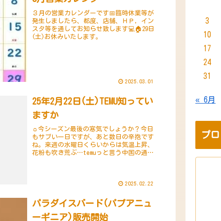
３月の営業カレンダーです📅臨時休業等が
3
発生しましたら、都度、店舗、ＨＰ，イン
スタ等を通してお知らせ致します💻🏠29日
10
(土)お休みいたします。
17
24
31
2025.03.01
« 6月
25年2月22日(土)TEMU知ってい
ますか
☼今シーズン最後の寒気でしょうか？今日
プロ
もサブい一日ですが、あと数日の辛抱です
ね。来週の水曜日くらいからは気温上昇、
花粉も吹き荒ぶ…temuっと言う中国の通販
サイトは知っていますでしょうか？この通
販サイトの特徴としては、何と言っても価
格が安い...
2025.02.22
パラダイスバード(パプアニュ
ーギニア)販売開始