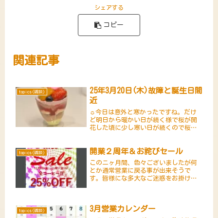
シェアする
コピー
関連記事
25年3月20日(木)故障と誕生日間
topics(雑談)
近
☼今日は意外と寒かったですね。だけ
ど明日から暖かい日が続く様で桜が開
花した頃に少し寒い日が続くので桜は
いつもより長く楽しめる様ですね😆🍺
🌸久し振りに日記をつけます。が、何
開業２周年＆お詫びセール
とクレカの有効期限が切れていてISPか
topics(雑談)
らドメインやHP等の更新が出来な...
このニヶ月間、色々ございましたが何
とか通常営業に戻る事が出来そうで
す。皆様にな多大なご迷惑をお掛けし
まして大変申し訳ございませんでし
た。そこで、｢開業2周年記念｣と｢休業
のお詫び｣セールを実施したいと思いま
3月営業カレンダー
す。・期間は11月8日(金)～11...
topics(雑談)