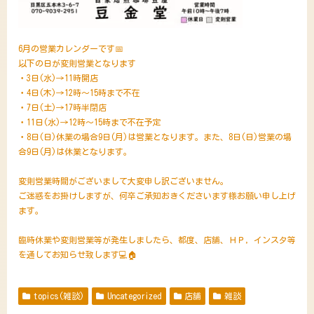
6月の営業カレンダーです📅
以下の日が変則営業となります
・3日(水)→11時開店
・4日(木)→12時～15時まで不在
・7日(土)→17時半閉店
・11日(水)→12時～15時まで不在予定
・8日(日)休業の場合9日(月)は営業となります。また、8日(日)営業の場
合9日(月)は休業となります。
変則営業時間がございまして大変申し訳ございません。
ご迷惑をお掛けしますが、何卒ご承知おきくださいます様お願い申し上げ
ます。
臨時休業や変則営業等が発生しましたら、都度、店舗、ＨＰ，インスタ等
を通してお知らせ致します💻🏠
topics(雑談)
Uncategorized
店舗
雑談