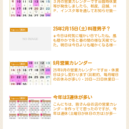
３月の営業カレンダーです📅臨時休業
等が発生しましたら、都度、店舗、Ｈ
Ｐ，インスタ等を通してお知らせ致し
ます💻🏠29日(土)お休みいたします。
25年2月15日(土)料理男子？
topics(雑談)
☀️今日は何気に暖かい日でしたね。風
も穏やかで冬と春の間の様な天候でし
た。明日は今日よりも暖かくなる様で
すが、火曜日からはまたサブい日が続
く様です。この頃、夜ご飯くらいは自
分で作ってみようかと料理に挑戦中で
9月営業カレンダー
す🍽️作り方はネットで検索すれば直...
topics(雑談)
25年9月の営業カレンダーです📅・休業
日は少し変わります(比較的、毎月曜日
のお休みが多い)・20日～23日休業日
(連休となります)以下の日が変則営業
となります・5日(金)→11時開店・1日
(月)→18時半クローズ・12日(金)→14
今年は3連休が多い
時～15...
topics(雑談)
こんにちは、皆さん😆お店の営業カレ
ンダ－を作ってて思ったのですが、今
年は連休(土曜日が休日の方は)が多い
ですねこんな感じ↓ 1月 6日(土)～ 8
日(月) 2月10日(土)～12日(月)・23日
(金)～25日(日) 4月27日(土)～29