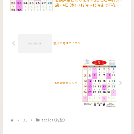
変則営業となります・3日(水)→11時開
店・4日(木)→12時～15時まで不在・7
日(土)→17時半閉店・11日(水)→12時
～15時まで不在予定・8日(日)休業の場
合9日(月)は営業となります。また、
8...
震災の時はバイク?!
5月営業カレンダー
ホーム
topics(雑談)