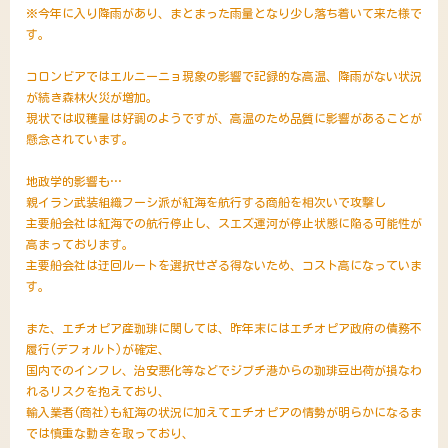
※今年に入り降雨があり、まとまった雨量となり少し落ち着いて来た様で
す。
コロンビアではエルニーニョ現象の影響で記録的な高温、降雨がない状況
が続き森林火災が増加。
現状では収穫量は好調のようですが、高温のため品質に影響があることが
懸念されています。
地政学的影響も…
親イラン武装組織フーシ派が紅海を航行する商船を相次いで攻撃し
主要船会社は紅海での航行停止し、スエズ運河が停止状態に陥る可能性が
高まっております。
主要船会社は迂回ルートを選択せざる得ないため、コスト高になっていま
す。
また、エチオピア産珈琲に関しては、昨年末にはエチオピア政府の債務不
履行(デフォルト)が確定、
国内でのインフレ、治安悪化等などでジブチ港からの珈琲豆出荷が損なわ
れるリスクを抱えており、
輸入業者(商社)も紅海の状況に加えてエチオピアの情勢が明らかになるま
では慎重な動きを取っており、