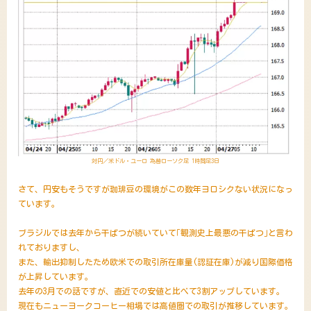
対円／米ドル・ユーロ 為替ローソク足 1時間足3日
さて、円安もそうですが珈琲豆の環境がこの数年ヨロシクない状況になっ
ています。
ブラジルでは去年から干ばつが続いていて｢観測史上最悪の干ばつ｣と言わ
れておりますし、
また、輸出抑制したため欧米での取引所在庫量(認証在庫)が減り国際価格
が上昇しています。
去年の3月での話ですが、直近での安値と比べて3割アップしています。
現在もニューヨークコーヒー相場では高値圏での取引が推移しています。