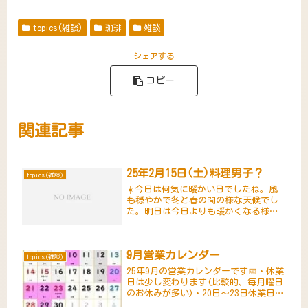
topics(雑談)
珈琲
雑談
シェアする
コピー
関連記事
25年2月15日(土)料理男子？
topics(雑談)
☀️今日は何気に暖かい日でしたね。風
も穏やかで冬と春の間の様な天候でし
た。明日は今日よりも暖かくなる様で
すが、火曜日からはまたサブい日が続
く様です。この頃、夜ご飯くらいは自
分で作ってみようかと料理に挑戦中で
9月営業カレンダー
す🍽️作り方はネットで検索すれば直...
topics(雑談)
25年9月の営業カレンダーです📅・休業
日は少し変わります(比較的、毎月曜日
のお休みが多い)・20日～23日休業日
(連休となります)以下の日が変則営業