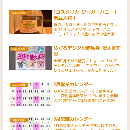
となります・5日(金)→11時開店・1日
(月)→18時半クローズ・12日(金)→14
｢コスタリカ ジャガーハニー｣
時～15...
topics(雑談)
新豆入荷！
新豆が入荷しましたのでお知らせ致し
ます😮｢コスタリカ ジャガーハニー
SHB｣コスタリカの豊かな火山性土壌と
マイクロクライメートで育てられた高
品質な珈琲豆です。特徴として、ハニ
めぐろデジタル商品券 使えます
ープロセスにより蜂蜜や熟したフルー
topics(雑談)
ツのような甘さと、バランスの取れ...
😄
今年7月頃から販売されました｢めぐろ
デジタル商品券｣、当店でも、取扱いを
しておりますので、是非ご利用くださ
いませ～😆※小・中規模店専用券（A
券）、大規模店を含む共通券（B券）両
6月営業カレンダー
方利用できます。利用期間は12月26日
topics(雑談)
(金)までです。利用期間を...
６月の営業カレンダーです📅今月よ
り、変則営業時間がございます⏰😰開
店が12時からになります🕛ご迷惑をお
掛けしますが、何卒ご理解の程、宜し
くお願い致します🙇営業・休業日また
開店・閉店時間が変更になる場合がご
6月営業カレンダー
ざいます😔その際には店舗、ＨＰ，イ
topics(雑談)
ン...
6月の営業カレンダーです📅以下の日が