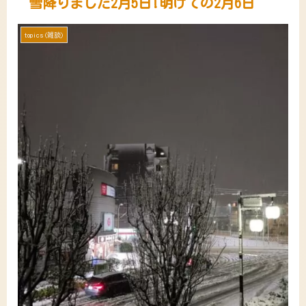
雪降りました2月5日!明けての2月6日
topics(雑談)