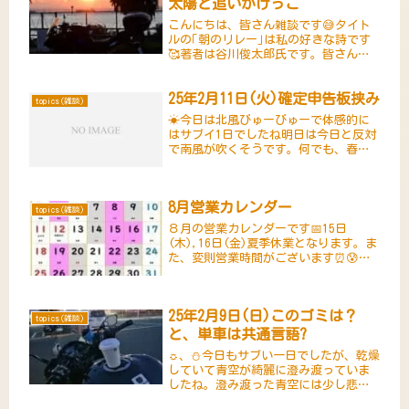
太陽と追いかけっこ
こんにちは、皆さん雑談です😅タイト
ルの｢朝のリレー｣は私の好きな詩です
🥰著者は谷川俊太郎氏です。皆さんも
聞いた事があるかと思います。大分前
の事ですが、ネスカフェのCMで読まれ
25年2月11日(火)確定申告板挟み
ていました。Youtubeに1分程度の動画
topics(雑談)
がアップされていますので...
☀今日は北風びゅーびゅーで体感的に
はサブイ1日でしたね明日は今日と反対
で南風が吹くそうです。何でも、春一
番の所があるとかないとか…さて〜今
時期、個人事業主は確定申告で大変で
すねかく言う私も確定申告で悩まされ
8月営業カレンダー
ています。特に今年は準確定申告も
topics(雑談)
行...
８月の営業カレンダーです📅15日
(木),16日(金)夏季休業となります。ま
た、変則営業時間がございます⏰😰営
業カレンダーの枠がグレーで塗りつぶ
している日になります。開店が12時か
らになりますので、お間違いのないよ
25年2月9日(日)このゴミは？
うにお願い致します。🕛🙏ご迷...
topics(雑談)
と、単車は共通言語?
☼、⛄今日もサブい一日でしたが、乾燥
していて青空が綺麗に澄み渡っていま
したね。澄み渡った青空には少し悲し
い思い出が…まぁこの件は、また次回