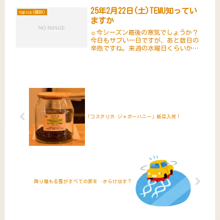
の日記でご紹介しますね。昨日、義弟
25年2月22日(土)TEMU知ってい
が引っ越しをしたのですが、その時に
topics(雑談)
引っ越しの荷物とは別に大量のゴミ
ますか
が...
☼今シーズン最後の寒気でしょうか？
今日もサブい一日ですが、あと数日の
辛抱ですね。来週の水曜日くらいから
は気温上昇、花粉も吹き荒ぶ…temuっ
と言う中国の通販サイトは知っていま
すでしょうか？この通販サイトの特徴
としては、何と言っても価格が安い...
｢コスタリカ ジャガーハニー｣ 新豆入荷！
降り積もる雪がすべての罪を…さらけ出す？