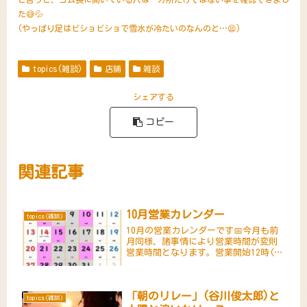
た😅💦
(やっぱり足はビショビショで雪水が冷たいのなんのと…😫)
topics(雑談)
店舗
雑談
シェアする
コピー
関連記事
10月営業カレンダー
topics(雑談)
10月の営業カレンダーです📅今月も前
月同様、諸事情により営業時間が変則
営業時間となります。営業開始12時(グ
レーで塗りつぶしの日)、営業終了16時
(場合により15時)となります。可能な
限りお店を開けたいので、営業カレン
「朝のリレー」(谷川俊太郎)と
ダーで休業日も開店する...
topics(雑談)