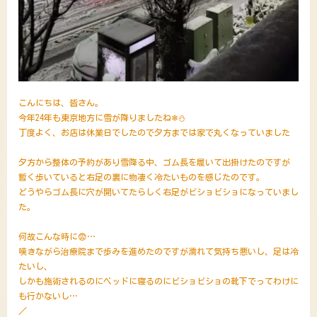
こんにちは、皆さん。
今年24年も東京地方に雪が降りましたね❄⛄
丁度よく、お店は休業日でしたので夕方までは家で丸くなっていました
夕方から整体の予約があり雪降る中、ゴム長を履いて出掛けたのですが
暫く歩いていると右足の裏に物凄く冷たいものを感じたのです。
どうやらゴム長に穴が開いてたらしく右足がビショビショになっていまし
た。
何故こんな時に😨…
嘆きながら治療院まで歩みを進めたのですが濡れて気持ち悪いし、足は冷
たいし、
しかも施術されるのにベッドに寝るのにビショビショの靴下でってわけに
も行かないし…
／