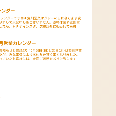
レンダー
カレンダーです📅📢変則営業はグレーの日になります変
りまして大変申し訳ございません。臨時休業や変則営
たら、ＨＰやインスタ、店舗以外にGoogleでも確認
※以下のURLを開いてくださ...
0月営業カレンダー
お知らせとお詫び】10月26日(日)と30日(木)は変則営業
たが、急な事情によりお休みを頂く事となりました。
れていたお客様には、大変ご迷惑をお掛け致します
び申し上げます。代替営業としま...
ー