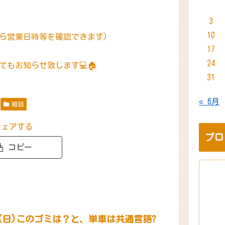
3
10
ンから営業日時等を確認できます)
17
24
もお知らせ致します💻🏠
31
« 6月
雑談
シェアする
プロ
コピー
日(日)このゴミは？と、単車は共通言語?