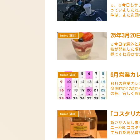
☼、⛄今日もサ
っていましたね
件は、また次回
たのですが、そ
25年3月2
topics(雑談)
☼今日は意外と
桜が開花した頃
様ですね😆
限が切れていてI
6月営業カ
topics(雑談)
６月の営業カレ
😰開店が12時
の程、宜しくお
更になる場合が
｢コスタリ
topics(雑談)
新豆が入荷しま
ニーSHB｣コ
てられた高品質
蜜や熟したフル