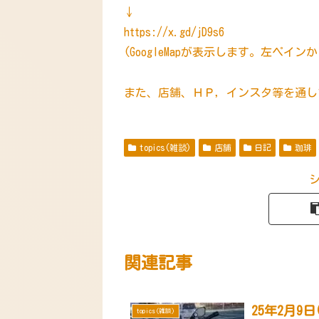
↓
https://x.gd/jD9s6
(GoogleMapが表示します。左ペイ
また、店舗、ＨＰ，インスタ等を通して
topics(雑談)
店舗
日記
珈琲
関連記事
25年2月9
topics(雑談)