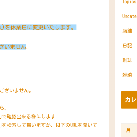
topic
Uncate
7(火)を休業日に変更いたします。
店舗
日記
ざいません
。
珈琲
雑談
ございません。
カレ
ら、
時間｣で確認出来る様にします
金堂｣を検索して貰いますか、以下のURLを開いて
月