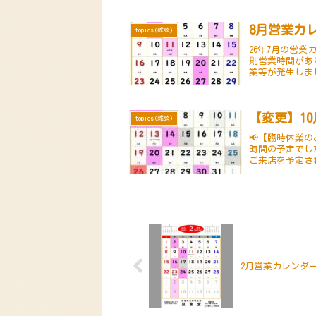
8月営業カ
topics(雑談)
26年7月の営業
則営業時間があ
業等が発生しまし
出来る様にします
【変更】1
topics(雑談)
📢【臨時休業の
時間の予定でし
ご来店を予定さ
事、心よりお詫
2月営業カレンダ