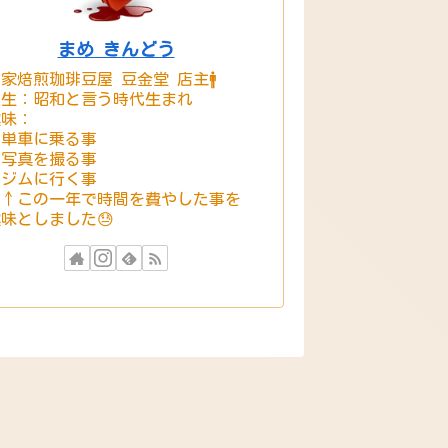
まめ きんどう
家焙煎珈琲豆屋 豆金堂 店主🚹
誕生：昭和と言う時代生まれ
趣味：
・単車に乗る事
・写真を撮る事
・ジムに行く事
※↑この一年で時間を費やした事を
味としました😓