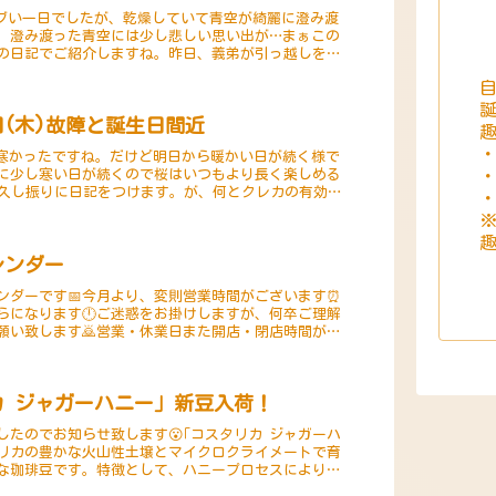
ブい一日でしたが、乾燥していて青空が綺麗に澄み渡
。澄み渡った青空には少し悲しい思い出が…まぁこの
の日記でご紹介しますね。昨日、義弟が引っ越しをし
の時に引っ越しの荷物とは別に大量のゴミが...
自
0日(木)故障と誕生日間近
寒かったですね。だけど明日から暖かい日が続く様で
に少し寒い日が続くので桜はいつもより長く楽しめる
🌸久し振りに日記をつけます。が、何とクレカの有効期
SPからドメインやHP等の更新が出来な...
趣
レンダー
ンダーです📅今月より、変則営業時間がございます⏰
からになります🕛ご迷惑をお掛けしますが、何卒ご理解
願い致します🙇営業・休業日また開店・閉店時間が変
ございます😔その際には店舗、ＨＰ，イン...
カ ジャガーハニー｣ 新豆入荷！
したのでお知らせ致します😮｢コスタリカ ジャガーハ
スタリカの豊かな火山性土壌とマイクロクライメートで育
な珈琲豆です。特徴として、ハニープロセスにより蜂
ーツのような甘さと、バランスの取れ...