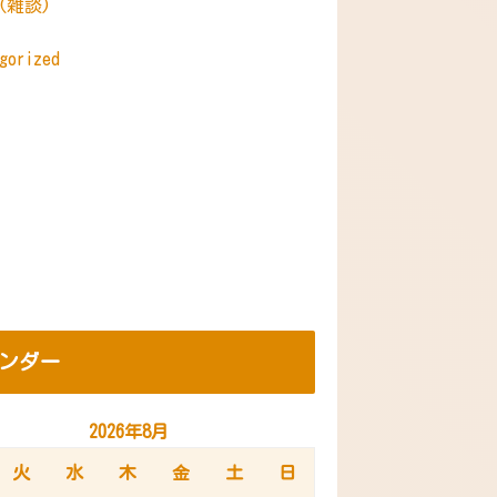
s(雑談)
gorized
ンダー
2026年8月
火
水
木
金
土
日