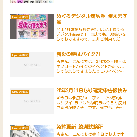
業カレンダーの枠がグレーで塗りつぶ
している日になります。開店が12時か
らになりますので、お間違いのないよ
めぐろデジタル商品券 使えます
うにお願い致します。🕛🙏ご迷...
topics(雑談)
😄
今年7月頃から販売されました｢めぐろ
デジタル商品券｣、当店でも、取扱いを
しておりますので、是非ご利用くださ
いませ～😆※小・中規模店専用券（A
券）、大規模店を含む共通券（B券）両
震災の時はバイク?!
方利用できます。利用期間は12月26日
topics(雑談)
(金)までです。利用期間を...
皆さん、こんにちは。3月末の日曜日は
オフロードバイクのイベントがありま
して参加してきました☺️このイベント
はオクシズ(奥静岡=静岡市の中山間地
の総称)の北部山岳地帯をグルリと回っ
てくるラリー形式のイベントです。コ
25年2月11日(火)確定申告板挟み
ースの殆どが舗装路ですが一部...
topics(雑談)
☀今日は北風びゅーびゅーで体感的に
はサブイ1日でしたね明日は今日と反対
で南風が吹くそうです。何でも、春一
番の所があるとかないとか…さて〜今
時期、個人事業主は確定申告で大変で
すねかく言う私も確定申告で悩まされ
免許更新 鮫洲試験所
ています。特に今年は準確定申告も
topics(雑談)
行...
皆さん、こんにちは😄昨日はお店は休