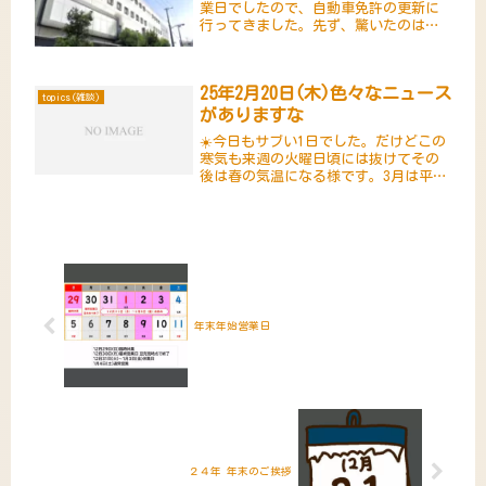
業日でしたので、自動車免許の更新に
行ってきました。先ず、驚いたのは東
京都では24年2月1日から原則全て予約
制になっております。(年齢等で例外も
あります)詳しくは↓を見てね｢｣免許更
25年2月20日(木)色々なニュース
新は鮫洲試験場で行ってきま...
topics(雑談)
がありますな
☀️今日もサブい1日でした。だけどこの
寒気も来週の火曜日頃には抜けてその
後は春の気温になる様です。3月は平年
より暖かい日が続く様です。今年も夏
が長いのでしょうかね…😓さて、世の
中、毎日が色々なニュースで溢れかえ
っています。聞いている分には飽...
年末年始営業日
２４年 年末のご挨拶