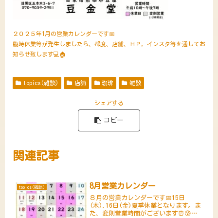
２０２５年1月の営業カレンダーです📅
臨時休業等が発生しましたら、都度、店舗、ＨＰ，インスタ等を通してお
知らせ致します💻🏠
topics(雑談)
店舗
珈琲
雑談
シェアする
コピー
関連記事
8月営業カレンダー
topics(雑談)
８月の営業カレンダーです📅15日
(木),16日(金)夏季休業となります。ま
た、変則営業時間がございます⏰😰営